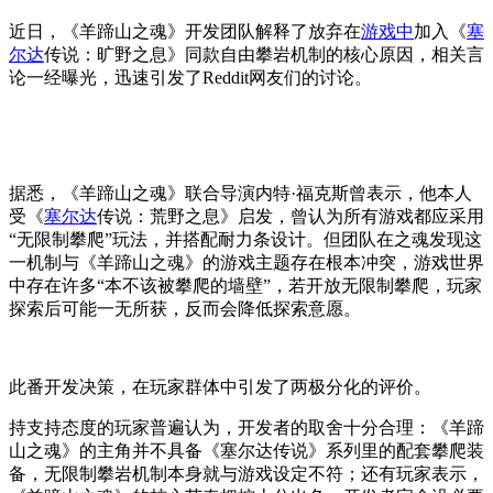
近日，《羊蹄山之魂》开发团队解释了放弃在
游戏中
加入《
塞
尔达
传说：旷野之息》同款自由攀岩机制的核心原因，相关言
论一经曝光，迅速引发了Reddit网友们的讨论。
据悉，《羊蹄山之魂》联合导演内特·福克斯曾表示，他本人
受《
塞尔达
传说：荒野之息》启发，曾认为所有游戏都应采用
“无限制攀爬”玩法，并搭配耐力条设计。但团队在之魂发现这
一机制与《羊蹄山之魂》的游戏主题存在根本冲突，游戏世界
中存在许多“本不该被攀爬的墙壁”，若开放无限制攀爬，玩家
探索后可能一无所获，反而会降低探索意愿。
此番开发决策，在玩家群体中引发了两极分化的评价。
持支持态度的玩家普遍认为，开发者的取舍十分合理：《羊蹄
山之魂》的主角并不具备《塞尔达传说》系列里的配套攀爬装
备，无限制攀岩机制本身就与游戏设定不符；还有玩家表示，