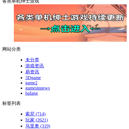
各类单机绅士游戏
网站分类
未分类
游戏资讯
易资讯
3Dgame
game2
gamesinnews
bafang
标签列表
索尼
(714)
玩家
(2621)
马里奥
(319)