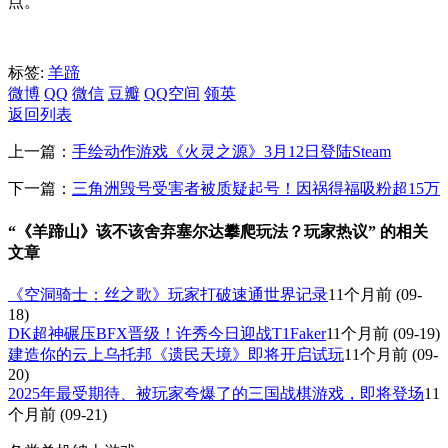
点。
标签:
羊蹄
微博
QQ
微信
豆瓣
QQ空间
领英
返回列表
上一篇：
手绘动作游戏《火灵之源》3月12日登陆Steam
下一篇：
三角洲毁号受害者被质疑起号！因祸得福吸粉超15万
“《羊蹄山》该不该舍弃塞尔达攀爬玩法？玩家热议” 的相关
文章
《空洞骑士：丝之歌》玩家打破速通世界记录
11个月前
(09-
18)
DK超神碾压BFX晋级！许秀今日迎战T1Faker
11个月前
(09-19)
建造你的云上乌托邦《遗民天境》即将开启试玩
11个月前
(09-
20)
2025年最受期待、被玩家夸爆了的三国战棋游戏，即将登场
11
个月前
(09-21)