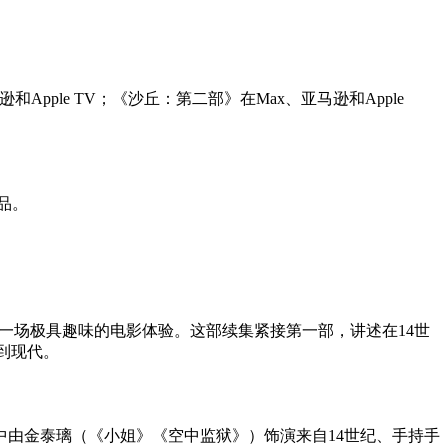
亚马逊和Apple TV；《沙丘：第二部》在Max、亚马逊和Apple
品。
为观众带来一场极具趣味的电影体验。这部续集紧接第一部，讲述在14世
带到现代。
由金泰璃（《小姐》《空中监狱》）饰演来自14世纪、手持手