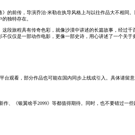
路》的前传，导演乔治·米勒在执导风格上与以往作品大不相同
中的独特存在。
具有传奇色彩，就像沙漠中讲述的长篇故事，经过千百次传颂与激化。演员A
不仅仅是一部动作电影，更像一部史诗，用心讲述了一个关于勇
le TV等国际平台观看，部分作品也可能在国内同步上线或引入。具体请
列新作、《银翼啥手2099》等都值得期待。同时，也不要错过一