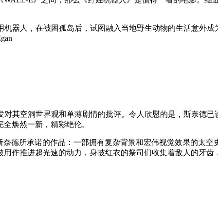
z”）的聪明商用机器人，在被困孤岛后，试图融入当地野生动物的生活
an
但引发对其空洞世界观和单薄剧情的批评。令人欣慰的是，斯奈德已说
完全焕然一新，精彩绝伦。
，也是斯奈德所承诺的作品：一部拥有复杂背景和宏伟视觉效果的
被用作推进超光速的动力，身披红衣的祭司们收集着敌人的牙齿