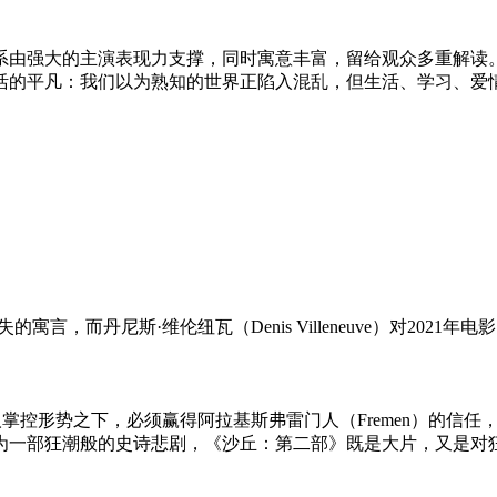
系由强大的主演表现力支撑，同时寓意丰富，留给观众多重解读
活的平凡：我们以为熟知的世界正陷入混乱，但生活、学习、爱
言，而丹尼斯·维伦纽瓦（Denis Villeneuve）对202
人掌控形势之下，必须赢得阿拉基斯弗雷门人（Fremen）的信
为一部狂潮般的史诗悲剧，《沙丘：第二部》既是大片，又是对