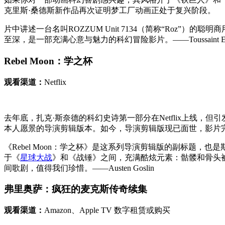
克里斯·桑德斯新作品再次证明梦工厂动画正处于复兴阶段。
片中讲述一台名叫ROZZUM Unit 7134（简称“Ro
至深，是一部充满心意与魅力的科幻冒险影片。——Toussaint Eg
Rebel Moon：学之杯
观看渠道：
Netflix
去年底，扎克·斯奈德的科幻史诗第一部分在Netflix上线，
本人愿景的导演剪辑版本。如今，导演剪辑版现已面世，影片
《Rebel Moon：学之杯》是这系列导演剪辑版的副标题
于《
星球大战
》和《战锤》之间，充满酷炫元素：骷髅和骨头
间歌剧，值得我们珍惜。——Austen Goslin
弗里奥萨：疯狂的麦克斯传奇续集
观看渠道：
Amazon、Apple TV 数字租赁或购买