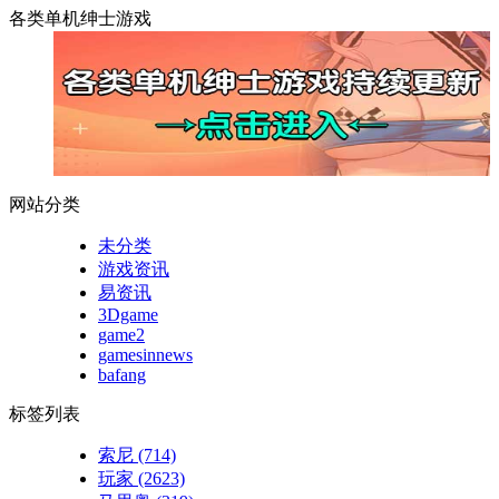
各类单机绅士游戏
网站分类
未分类
游戏资讯
易资讯
3Dgame
game2
gamesinnews
bafang
标签列表
索尼
(714)
玩家
(2623)