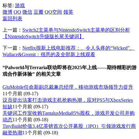
标签:
游戏
微博
QQ
微信
豆瓣
QQ空间
领英
返回列表
上一篇：
Switch2主菜单与NintendoSwitch主菜单的区别分析
【NintendoSwitch升级版长尾关键词】
下一篇：
Netflix很新上线电影推荐：、令人头疼的“Wicked”、
Wallace&Gromit：很恶的及全部新上线观看
“Palworld与Terraria联动即将在2025年上线——期待精彩的游
戏合作新体验” 的相关文章
GluMobile任命新副总裁兼总经理，移动游戏市场领导力提升
11个月前
(09-17)
议员提出法案打击游戏主机抢购热潮，应对PS5与XboxSeries
短缺
11个月前
(09-17)
关键词工作室收购TantalusMedia85%股权，游戏开发公司并购
动态
11个月前
(09-18)
TinyBuild价值3.4亿英镑首次公开募股（IPO）引领游戏发行商
融资热潮
11个月前
(09-18)